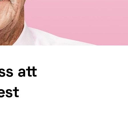
ss att
est