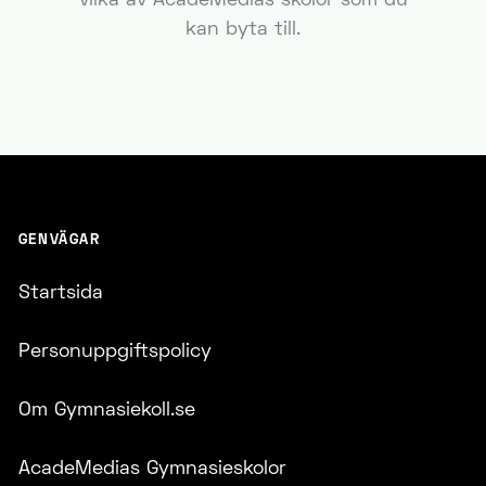
vilka av AcadeMedias skolor som du
kan byta till.
GENVÄGAR
Startsida
Personuppgiftspolicy
Om Gymnasiekoll.se
AcadeMedias Gymnasieskolor