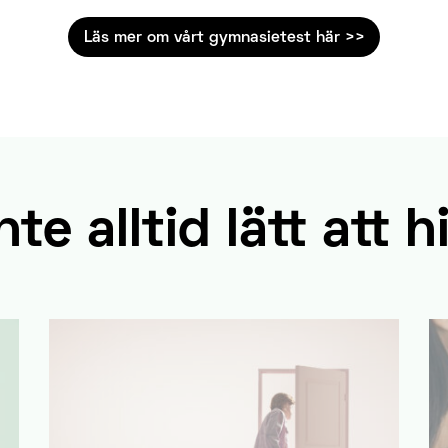
Läs mer om vårt gymnasietest här >>
nte alltid lätt att hi