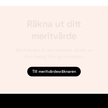
Räkna ut ditt
meritvärde
Meritvärdet är det samlade värdet av
dina betyg från grundskolan.
Till meritvärdesräknaren