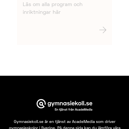
Läs om alla program och
inriktningar här
Gymnasiekoll.se
är en tjänst av AcadeMedia som driver
gymnasieskolor i Sverige. På denna sida kan du jämföra våra